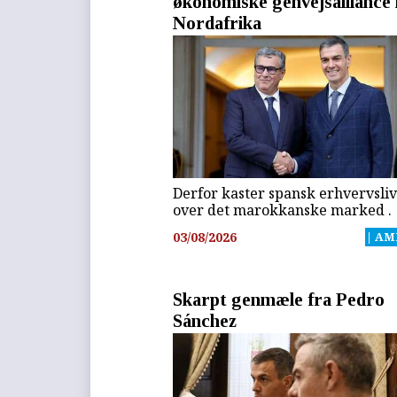
økonomiske genvejsalliance 
Nordafrika
Derfor kaster spansk erhvervsliv
over det marokkanske marked .
03/08/2026
| AM
Skarpt genmæle fra Pedro
Sánchez