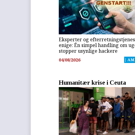
Eksperter og efterretningstjenes
enige: Én simpel handling om u
stopper usynlige hackere
04/08/2026
| AM
Humanitær krise i Ceuta