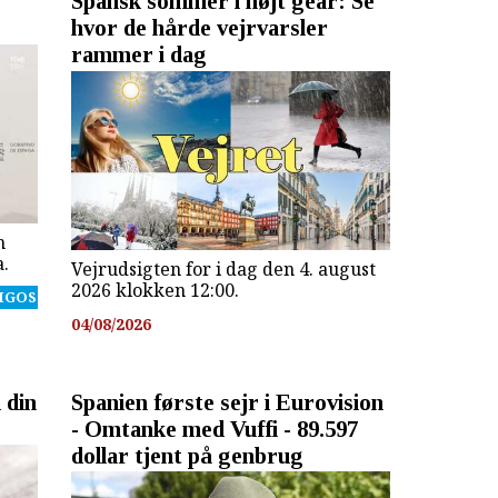
Spansk sommer i højt gear: Se
hvor de hårde vejrvarsler
rammer i dag
n
a.
Vejrudsigten for i dag den 4. august
2026 klokken 12:00.
IGOS
04/08/2026
 din
Spanien første sejr i Eurovision
- Omtanke med Vuffi - 89.597
dollar tjent på genbrug