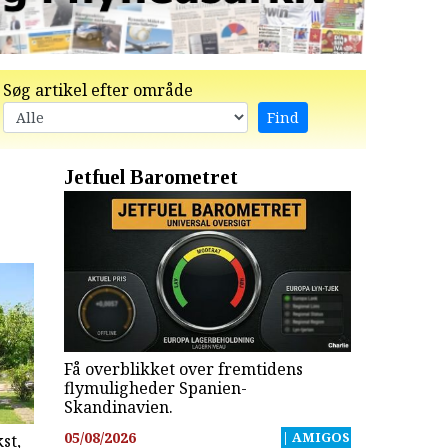
Søg artikel efter område
Jetfuel Barometret
Få overblikket over fremtidens
flymuligheder Spanien-
Skandinavien.
05/08/2026
| AMIGOS
st,