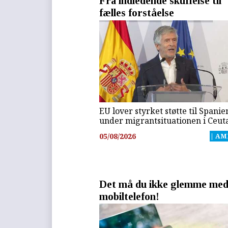
Fra indledende skuffelse til
fælles forståelse
EU lover styrket støtte til Spanie
under migrantsituationen i Ceut
05/08/2026
| AM
Det må du ikke glemme med
mobiltelefon!