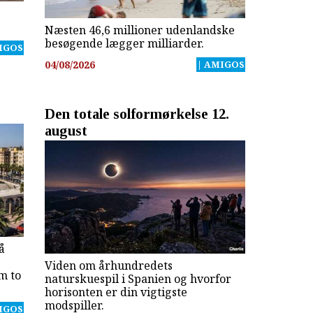
Næsten 46,6 millioner udenlandske
besøgende lægger milliarder.
IGOS
04/08/2026
| AMIGOS
Den totale solformørkelse 12.
august
å
Viden om århundredets
m to
naturskuespil i Spanien og hvorfor
horisonten er din vigtigste
modspiller.
IGOS