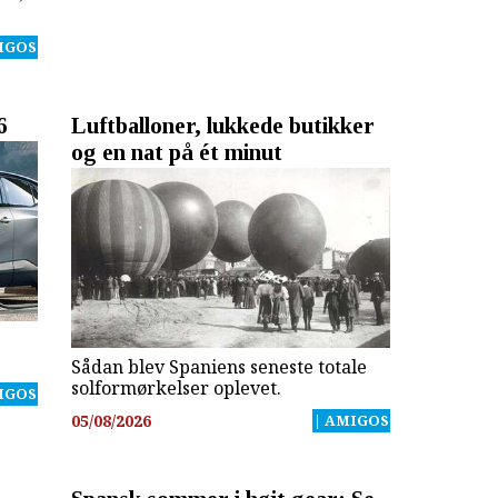
IGOS
6
Luftballoner, lukkede butikker
og en nat på ét minut
e
Sådan blev Spaniens seneste totale
solformørkelser oplevet.
IGOS
05/08/2026
| AMIGOS