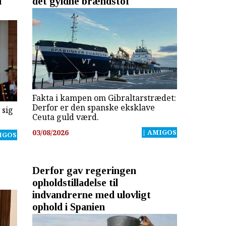
i
det gyldne brændstof
Fakta i kampen om Gibraltarstrædet:
Derfor er den spanske eksklave
 sig
Ceuta guld værd.
03/08/2026
| AMIGOS
IGOS
Derfor gav regeringen
opholdstilladelse til
indvandrerne med ulovligt
ophold i Spanien