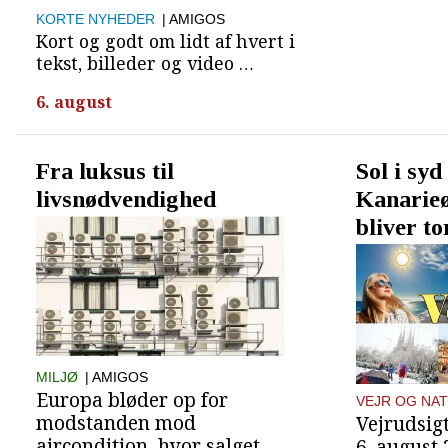
KORTE NYHEDER
| AMIGOS
Kort og godt om lidt af hvert i
tekst, billeder og video …
6. august
Fra luksus til
Sol i syd
livsnødvendighed
Kanarie
bliver t
MILJØ
| AMIGOS
Europa bløder op for
VEJR OG NA
modstanden mod
Vejrudsigt
aircondition, hvor salget
6. august