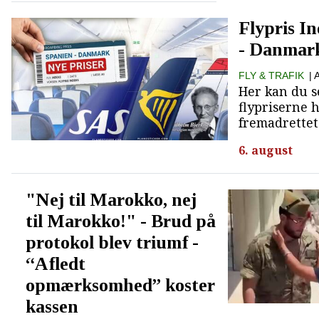
Flypris I
- Danmar
FLY & TRAFIK
|
Her kan du s
flypriserne h
fremadrettet
6. august
"Nej til Marokko, nej
til Marokko!" - Brud på
protokol blev triumf -
“Afledt
opmærksomhed” koster
kassen