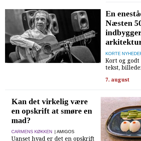
En enestå
Næsten 50
indbygger
arkitektu
KORTE NYHEDE
Kort og godt 
tekst, billed
7. august
Kan det virkelig være
en opskrift at smøre en
mad?
CARMENS KØKKEN
| AMIGOS
Uanset hvad er det en opskrift