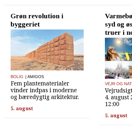
Grøn revolution i
Varmebø
byggeriet
syd og ø
truer i n
BOLIG
| AMIGOS
Fem plantematerialer
VEJR OG NA
vinder indpas i moderne
Vejrudsigt
og bæredygtig arkitektur.
4. august
12:00
5. august
5. august