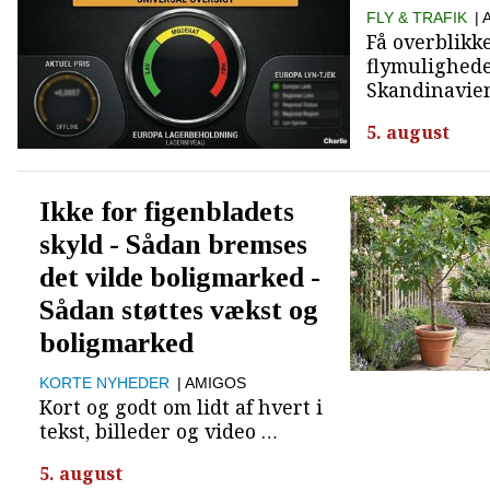
FLY & TRAFIK
|
Få overblikk
flymulighed
Skandinavie
5. august
Ikke for figenbladets
skyld - Sådan bremses
det vilde boligmarked -
Sådan støttes vækst og
boligmarked
KORTE NYHEDER
| AMIGOS
Kort og godt om lidt af hvert i
tekst, billeder og video …
5. august