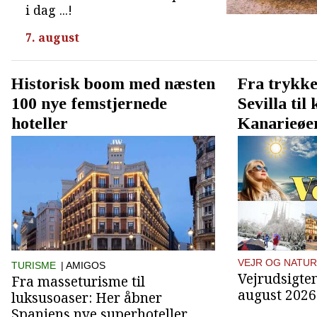
i dag ...!
7. august
Historisk boom med næsten
Fra trykke
100 nye femstjernede
Sevilla til
hoteller
Kanarieøe
VEJR OG NATUR
TURISME
| AMIGOS
Vejrudsigten
Fra masseturisme til
august 2026
luksusoaser: Her åbner
Spaniens nye superhoteller