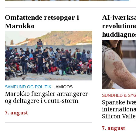
Omfattende retsopgør i
AI-iværks
Marokko
revolution
huddiagno
SAMFUND OG POLITIK
| AMIGOS
Marokko fængsler arrangører
SUNDHED & SY
og deltagere i Ceuta-storm.
Spanske ivæ
internationa
7. august
Silicon Valle
7. august