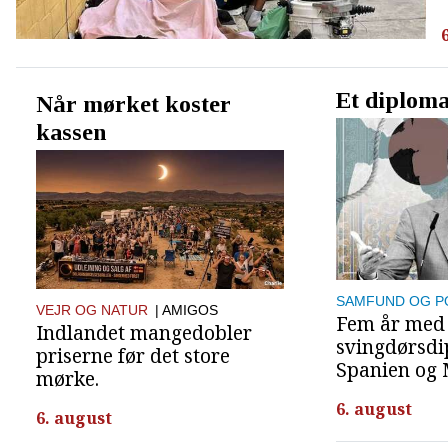
Et diploma
Når mørket koster
kassen
SAMFUND OG PO
VEJR OG NATUR
| AMIGOS
Fem år med
Indlandet mangedobler
svingdørsdi
priserne før det store
Spanien og 
mørke.
6. august
6. august