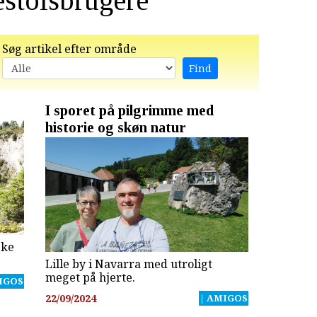
estolsbrugere
Søg artikel efter område
s
I sporet på pilgrimme med
historie og skøn natur
ske
Lille by i Navarra med utroligt
meget på hjerte.
IGOS
22/09/2024
| AMIGOS