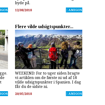
byde på.
IGOS
12/08/2018
| AMIGOS
Flere vilde udsigtspunkter...
gge.
WEEKEND: For to uger siden bragte
nde
vi artiklen om de første ni ud af 18
t
vilde udsigtspunkter i Spanien. I dag
får du de sidste ni.
IGOS
20/05/2018
| AMIGOS