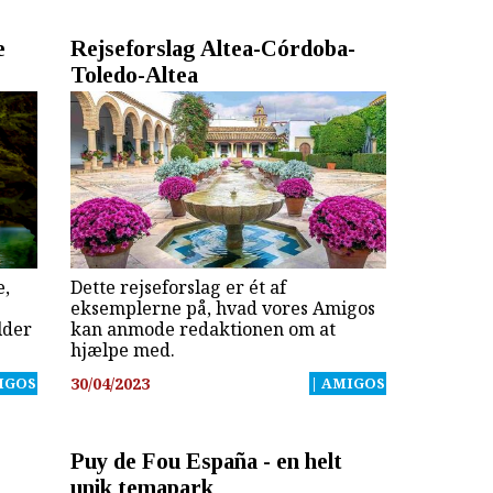
e
Rejseforslag Altea-Córdoba-
Toledo-Altea
e,
Dette rejseforslag er ét af
eksemplerne på, hvad vores Amigos
lder
kan anmode redaktionen om at
hjælpe med.
IGOS
30/04/2023
| AMIGOS
Puy de Fou España - en helt
unik temapark