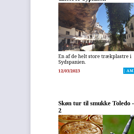
En af de helt store trækplastre i
Sydspanien.
12/03/2023
| AM
Skøn tur til smukke Toledo -
2