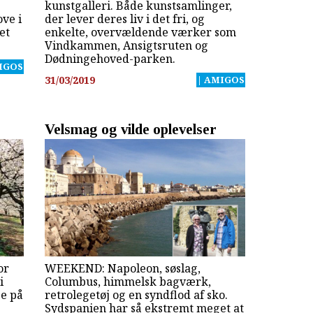
kunstgalleri. Både kunstsamlinger,
ove i
der lever deres liv i det fri, og
et
enkelte, overvældende værker som
Vindkammen, Ansigtsruten og
Dødningehoved-parken.
IGOS
31/03/2019
| AMIGOS
Velsmag og vilde oplevelser
or
WEEKEND: Napoleon, søslag,
i
Columbus, himmelsk bagværk,
se på
retrolegetøj og en syndflod af sko.
Sydspanien har så ekstremt meget at