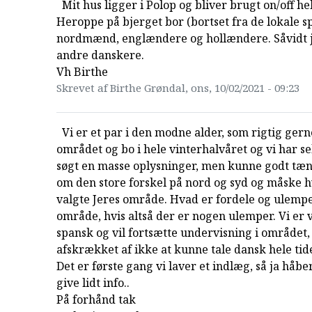
Mit hus ligger i Polop og bliver brugt on/off hel
Heroppe på bjerget bor (bortset fra de lokale sp
nordmænd, englændere og hollændere. Såvidt 
andre danskere.
Vh Birthe
Skrevet af Birthe Grøndal, ons, 10/02/2021 - 09:23
Vi er et par i den modne alder, som rigtig gerne 
området og bo i hele vinterhalvåret og vi har se
søgt en masse oplysninger, men kunne godt tæn
om den store forskel på nord og syd og måske h
valgte Jeres område. Hvad er fordele og ulempe
område, hvis altså der er nogen ulemper. Vi er 
spansk og vil fortsætte undervisning i området, 
afskrækket af ikke at kunne tale dansk hele tid
Det er første gang vi laver et indlæg, så ja håbe
give lidt info..
På forhånd tak