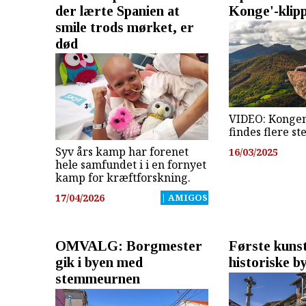
der lærte Spanien at
Konge'-klipp
smile trods mørket, er
død
VIDEO: Kongen
findes flere st
Syv års kamp har forenet
16/03/2025
hele samfundet i i en fornyet
kamp for kræftforskning.
17/04/2026
| AMIGOS
OMVALG: Borgmester
Første kuns
gik i byen med
historiske by
stemmeurnen