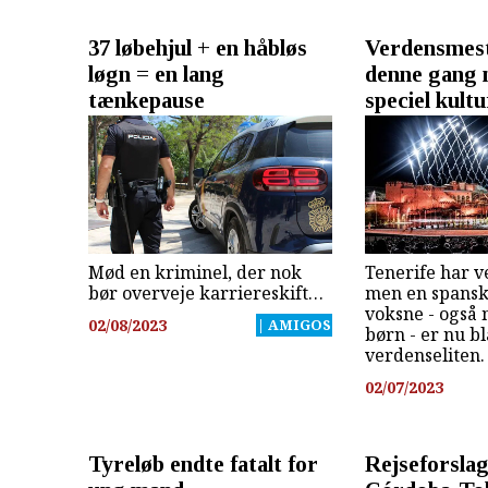
37 løbehjul + en håbløs
Verdensmest
løgn = en lang
denne gang 
tænkepause
speciel kult
Mød en kriminel, der nok
Tenerife har v
bør overveje karriereskift…
men en spansk
voksne - også 
02/08/2023
| AMIGOS
børn - er nu b
verdenseliten.
02/07/2023
Tyreløb endte fatalt for
Rejseforslag