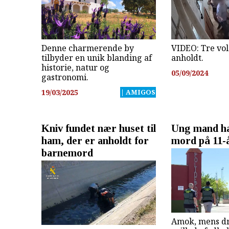
Denne charmerende by
VIDEO: Tre vol
tilbyder en unik blanding af
anholdt.
historie, natur og
05/09/2024
gastronomi.
19/03/2025
| AMIGOS
Kniv fundet nær huset til
Ung mand har
ham, der er anholdt for
mord på 11-
barnemord
Amok, mens d