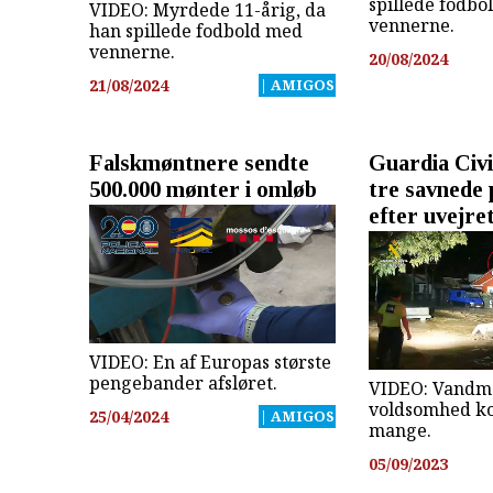
spillede fodbo
VIDEO: Myrdede 11-årig, da
vennerne.
han spillede fodbold med
vennerne.
20/08/2024
21/08/2024
| AMIGOS
Falskmøntnere sendte
Guardia Civi
500.000 mønter i omløb
tre savnede
efter uvejre
VIDEO: En af Europas største
pengebander afsløret.
VIDEO: Vandm
voldsomhed k
25/04/2024
| AMIGOS
mange.
05/09/2023