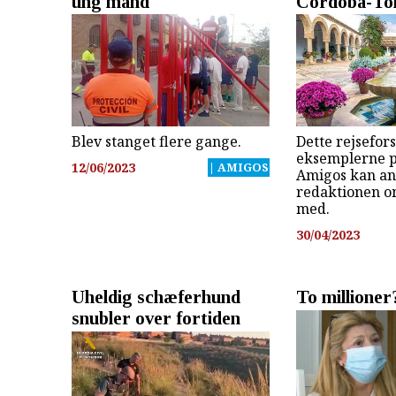
ung mand
Córdoba-Tol
Blev stanget flere gange.
Dette rejsefors
eksemplerne p
12/06/2023
| AMIGOS
Amigos kan a
redaktionen o
med.
30/04/2023
Uheldig schæferhund
To millioner
snubler over fortiden