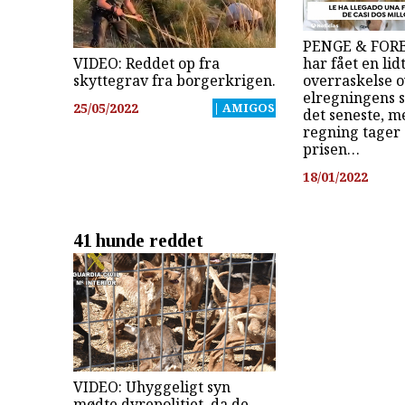
PENGE & FORBR
VIDEO: Reddet op fra
har fået en lid
skyttegrav fra borgerkrigen.
overraskelse 
elregningens s
25/05/2022
| AMIGOS
det seneste, m
regning tager 
prisen…
18/01/2022
41 hunde reddet
VIDEO: Uhyggeligt syn
mødte dyrepolitiet, da de