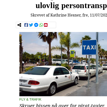
ulovlig persontransp
Skrevet af
Kathrine Hesner
, fre, 11/07/20
FLY & TRAFIK
Skruer bissen på over for pirat-taxier.