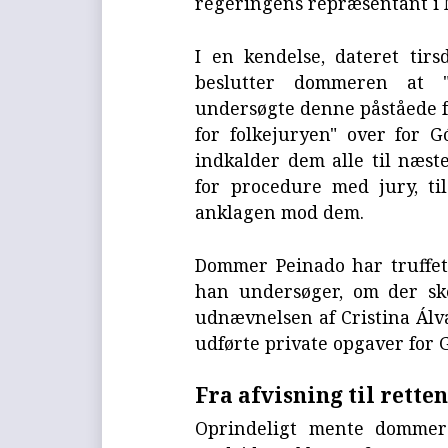
regeringens repræsentant i 
I en kendelse, dateret tir
beslutter dommeren at 
undersøgte denne påståede fo
for folkejuryen" over for 
indkalder dem alle til næste
for procedure med jury, ti
anklagen mod dem.
Dommer Peinado har truffet
han undersøger, om der ske
udnævnelsen af Cristina Álv
udførte private opgaver for 
Fra afvisning til rette
Oprindeligt mente dommer 