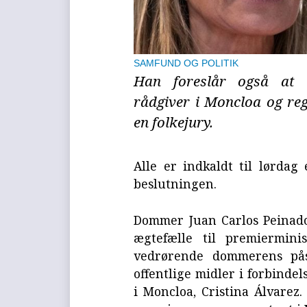
SAMFUND OG POLITIK
Han foreslår også at s
rådgiver i Moncloa og re
en folkejury.
Alle er indkaldt til lørdag
beslutningen.
Dommer Juan Carlos Peinado
ægtefælle til premiermini
vedrørende dommerens pås
offentlige midler i forbind
i Moncloa, Cristina Álvarez