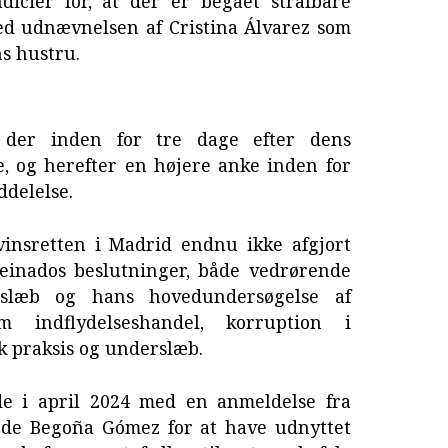
dicier for, at der er begået strafbare
ed udnævnelsen af Cristina Álvarez som
s hustru.
der inden for tre dage efter dens
, og herefter en højere anke inden for
ddelelse.
insretten i Madrid endnu ikke afgjort
einados beslutninger, både vedrørende
rslæb og hans hovedundersøgelse af
m indflydelseshandel, korruption i
sk praksis og underslæb.
de i april 2024 med en anmeldelse fra
ede Begoña Gómez for at have udnyttet