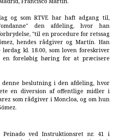
Madrid, Francisco Martín.
sdag og som RTVE har haft adgang til,
"omdanne" den afdeling, hvor han
rbrydelse, "til en procedure for retssag
Gómez, hendes rådgiver og Martín. Han
 lørdag kl. 18.00, som loven foreskriver
l en foreløbig høring for at præcisere
 denne beslutning i den afdeling, hvor
te en diversion af offentlige midler i
arez som rådgiver i Moncloa, og om hun
Gómez.
n
Peinado ved Instruktionsret nr. 41 i