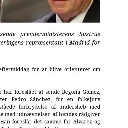
ende premierministerens hustrus
geringens repræsentant i Madrid for
 eftermiddag for at blive orienteret om
 har foreslået at sende Begoña Gómez,
ster Pedro Sánchez, for en folkejury
tåede forbrydelse af underslæb med
else med udnævnelsen af hendes rådgiver
. Han foreslår det samme for Álvarez og