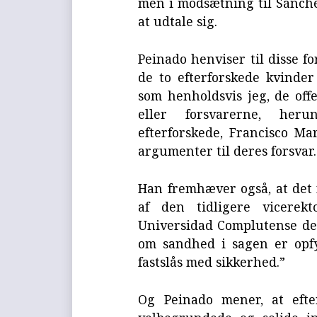
men i modsætning til Sánchez
at udtale sig.
Peinado henviser til disse f
de to efterforskede kvinde
som henholdsvis jeg, de of
eller forsvarerne, her
efterforskede, Francisco M
argumenter til deres forsvar.
Han fremhæver også, at det 
af den tidligere vicerekt
Universidad Complutense de 
om sandhed i sagen er opfy
fastslås med sikkerhed.”
Og Peinado mener, at efter