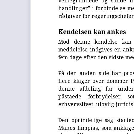
velbegrundede og solide in
handlinger" i forbindelse m
rådgiver for regeringschefen
Kendelsen kan ankes
Mod denne kendelse kan 
meddelelse indgives en anke
fem dage efter den sidste me
På den anden side har prov
flere klager over dommer P
denne afdeling for unde
påståede forbrydelser so
erhvervslivet, ulovlig juridi
Den oprindelige sag starte
Manos Limpias, som anklag