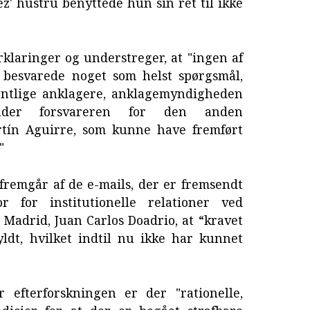
' hustru benyttede hun sin ret til ikke
orklaringer og understreger, at "ingen af
r besvarede noget som helst spørgsmål,
fentlige anklagere, anklagemyndigheden
under forsvareren for den anden
artín Aguirre, som kunne have fremført
"
fremgår af de e-mails, der er fremsendt
or for institutionelle relationer ved
Madrid, Juan Carlos Doadrio, at “kravet
ldt, hvilket indtil nu ikke har kunnet
 efterforskningen er der "rationelle,