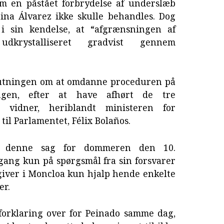
om en påstået forbrydelse af underslæb
na Álvarez ikke skulle behandles. Dog
i sin kendelse, at “afgrænsningen af
krystalliseret gradvist gennem
slutningen om at omdanne proceduren på
ingen, efter at have afhørt de tre
g vidner, heriblandt ministeren for
 til Parlamentet, Félix Bolaños.
i denne sag for dommeren den 10.
ang kun på spørgsmål fra sin forsvarer
giver i Moncloa kun hjalp hende enkelte
er.
 forklaring over for Peinado samme dag,