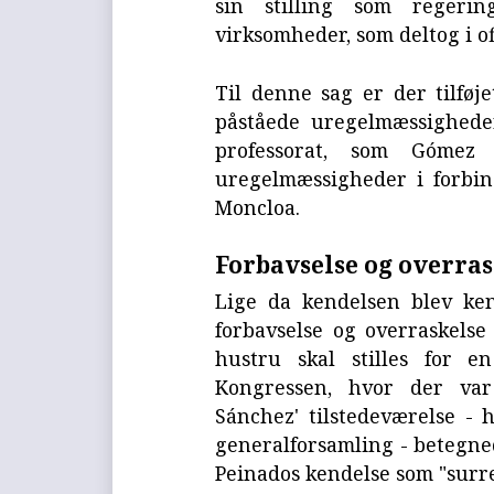
sin stilling som regerin
virksomheder, som deltog i o
Til denne sag er der tilføj
påståede uregelmæssigheder
professorat, som Góme
uregelmæssigheder i forbin
Moncloa.
Forbavselse og overras
Lige da kendelsen blev ken
forbavselse og overraskelse
hustru skal stilles for e
Kongressen, hvor der va
Sánchez' tilstedeværelse - 
generalforsamling - betegned
Peinados kendelse som "surrea