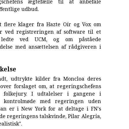
gschefens ægtefælle til at anbefale
ffentlige udbud.
et flere klager fra Hazte Oír og Vox om
 ved registreringen af software til et
z ledte ved UCM, og om påståede
delse med ansættelsen af rådgiveren i
kelse
dt, udtrykte kilder fra Moncloa deres
 over forslaget om, at regeringschefens
n folkejury. I udtalelser i gangene i
r kontrolmøde med regeringen uden
han er i New York for at deltage i FN's
e regeringens talskvinde, Pilar Alegría,
listisk".