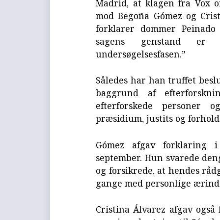
Madrid, at klagen fra Vox 
mod Begoña Gómez og Cristi
forklarer dommer Peinado 
sagens genstand er ud
undersøgelsesfasen.”
Således har han truffet be
baggrund af efterforskn
efterforskede personer o
præsidium, justits og forhold
Gómez afgav forklaring 
september. Hun svarede deng
og forsikrede, at hendes råd
gange med personlige ærind
Cristina Álvarez afgav også