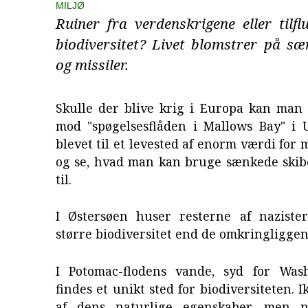
MILJØ
Ruiner fra verdenskrigene eller tilfl
biodiversitet? Livet blomstrer på sæ
og missiler.
Skulle der blive krig i Europa kan man 
mod "spøgelsesflåden i Mallows Bay" i 
blevet til et levested af enorm værdi for 
og se, hvad man kan bruge sænkede skibe
til.
I Østersøen huser resterne af nazister
større biodiversitet end de omkringligge
I Potomac-flodens vande, syd for Wash
findes et unikt sted for biodiversiteten. 
af dens naturlige egenskaber, men 