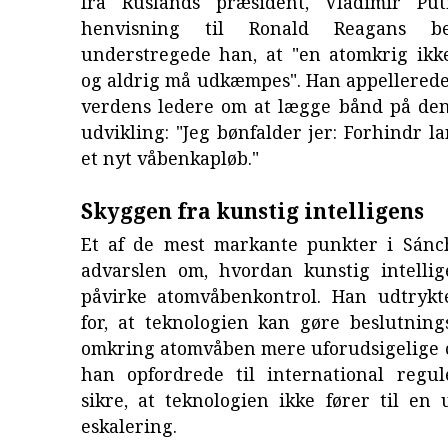
fra Ruslands præsident, Vladimir Pu
henvisning til Ronald Reagans b
understregede han, at "en atomkrig ikk
og aldrig må udkæmpes". Han appellerede
verdens ledere om at lægge bånd på d
udvikling: "Jeg bønfalder jer: Forhindr l
et nyt våbenkapløb."
Skyggen fra kunstig intelligens
Et af de mest markante punkter i Sánch
advarslen om, hvordan kunstig intellig
påvirke atomvåbenkontrol. Han udtryk
for, at teknologien kan gøre beslutning
omkring atomvåben mere uforudsigelige o
han opfordrede til international regul
sikre, at teknologien ikke fører til en 
eskalering.