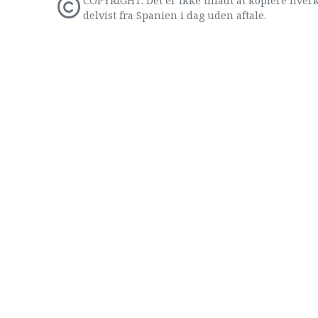
COPYRIGHT: Det er ikke tilladt at kopiere hverk
delvist fra Spanien i dag uden aftale.