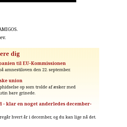
 AMIGOS.
rev
.
ere dig
panien til EU-Kommissionen
på amnestiloven den 22. september.
ske union
 ophidselse op som trolde af æsker med
tin bare grinede.
ld - klar en noget anderledes december-
regår hvert år i december, og du kan lige nå det.