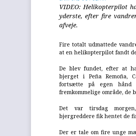
VIDEO: Helikopterpilot har
yderste, efter fire vand
afveje.
Fire totalt udmattede vandr
at en helikopterpilot fandt d
De blev fundet, efter at h
bjerget i Peña Remoña, C
fortsætte på egen hånd 
fremkommelige område, de be
Det var tirsdag morgen,
bjergreddere fik hentet de fi
Der er tale om fire unge mæ