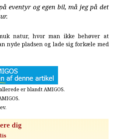
eventyr og egen bil, må jeg på det
ur.
muk natur, hvor man ikke behøver at
an nyde pladsen og lade sig forkæle med
u allerede er blandt AMIGOS.
 AMIGOS.
rev
.
ere dig
dis