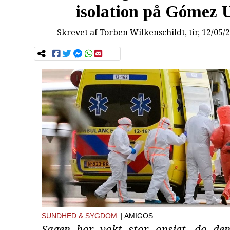
isolation på Gómez U
Skrevet af
Torben Wilkenschildt
, tir, 12/05/
SUNDHED & SYGDOM
| AMIGOS
Sagen har vakt stor opsigt, da den