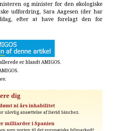
isteren og minister for den økologiske
iske udfordring, Sara Aagesen (der har
iddag, efter at have forelagt den for
u allerede er blandt AMIGOS.
 AMIGOS.
rev
.
ere dig
ømt ni års inhabilitet
 ulovlig ansættelse af David Sánchez.
er milliarder i Spanien
ien som porten til det europæiske bilmarked?