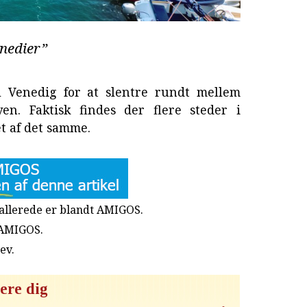
enedier”
l Venedig for at slentre rundt mellem
yen. Faktisk findes der flere steder i
t af det samme.
u allerede er blandt AMIGOS.
 AMIGOS.
rev
.
ere dig