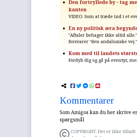
Den fortryllede by - tag m
kanten
VIDEO: Som at træde ind i et eve
En ny politisk æra begynd
″Aftaler behager ikke altid al
forsvarer ″den andalusiske vej.
Kom med til landets størst
Fordyb dig og gå på eventyr, men
Kommentarer
Som Amigos kan du her skrive en 
spørgsmål
COPYRIGHT: Det er ikke tilladt 