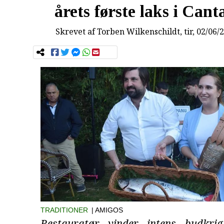
årets første laks i Cant
Skrevet af
Torben Wilkenschildt
, tir, 02/06/
TRADITIONER
| AMIGOS
Restauratør vinder intens budkri