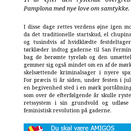
Pamplona med nye love om samtykke.
I disse dage rettes verdens øjne igen m
da det traditionelle startskud, el chupina
og tusindvis af hvidklædte festdeltag
tørklæder indtog gaderne til San Fermín
bag de berømte tyreløb og den umætteli
gemmer sig også mindet om en af de mørk
skelsættende kriminalsager i nyere span
For præcis ti år siden, under festen i jul
en begivenhed sted i en mørk portåbning
som over de efterfølgende år skulle ryst
retssystem i sin grundvold og udløse
feministisk revolution på gaderne.