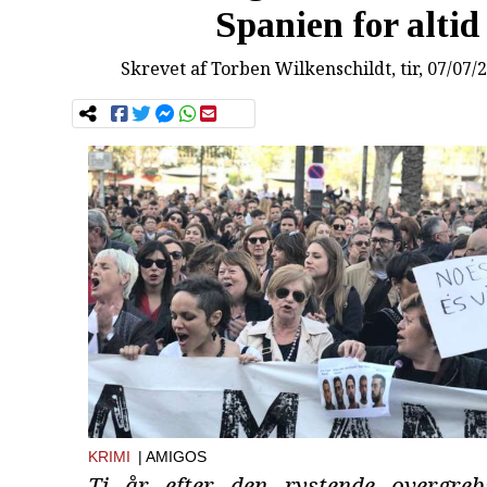
Spanien for altid
Skrevet af
Torben Wilkenschildt
, tir, 07/07/
KRIMI
| AMIGOS
Ti år efter den rystende overgreb