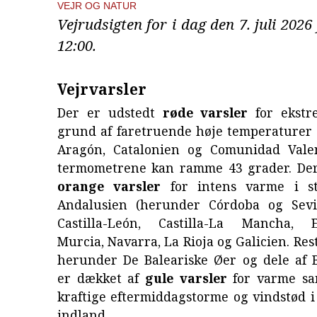
VEJR OG NATUR
Vejrudsigten for i dag den 7. juli 2026
12:00.
Vejrvarsler
Der er udstedt
røde varsler
for ekstr
grund af faretruende høje temperaturer 
Aragón, Catalonien og Comunidad Vale
termometrene kan ramme 43 grader. De
orange varsler
for intens varme i st
Andalusien (herunder Córdoba og Sevil
Castilla-León, Castilla-La Mancha, E
Murcia, Navarra, La Rioja og Galicien. Res
herunder De Baleariske Øer og dele af B
er dækket af
gule varsler
for varme sam
kraftige eftermiddagstorme og vindstød i
indland.