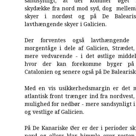
sandsynligt, at der kommer øget h
skydække fra nord mod syd, dog mellem
skyer i nordøst og på De Baleari
lavthængende skyer i Galicien.
Der forventes også lavthængende s
morgentåge i dele af Galicien, Strædet,
mere vedvarende - i det østlige midde
hvor der kan forekomme byger på 
Catalonien og senere også på De Balearisk
Med en vis usikkerhedsmargin er det m
atlantisk front trænger ind fra nordvest,
mulighed for nedbør - mere sandsynligt i
og vestlige af Galicien.
På De Kanariske Øer er der i perioder s
nord og ellers klar himmle over resten