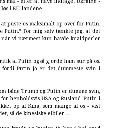
ns mål - efter at have indtaget Ukraine -
 løs i EU-landene.
 at puste os maksimalt op over for Putin.
Putin.” For mig selv tænkte jeg, at det
k, når vi nærmest kun havde knaldperler
kritik af Putin også gjorde ham sur på os.
 fordi Putin jo er det dummeste svin i
lvom både Trump og Putin er dumme svin,
 for henholdsvis USA og Rusland. Putin i
kket op af Kina, som mange af os - vist
et, så de kinesiske elbiler …