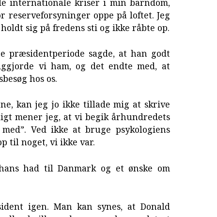
de internationale kriser i min barndom,
or reserveforsyninger oppe på loftet. Jeg
oldt sig på fredens sti og ikke råbte op.
te præsidentperiode sagde, at han godt
liggjorde vi ham, og det endte med, at
tsbesøg hos os.
ne, kan jeg jo ikke tillade mig at skrive
igt mener jeg, at vi begik århundredets
 med”. Ved ikke at bruge psykologiens
p til noget, vi ikke var.
 hans had til Danmark og et ønske om
ident igen. Man kan synes, at Donald