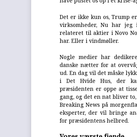
have pustet os op i et krise-
Det er ikke kun os, Trump er
virksomheder, Nu har jeg 
relateret til aktier i Novo 
har. Eller i vindmøller.
Nogle medier har dedikere
danske nætter for at overvå
ud. En dag vil det måske lykk
i Det Hvide Hus, der k
præsidenten er oppe at tiss
gang, og det en nat bliver to
Breaking News på morgenflad
eksperter, der vil bringe a
for præsidentens helbred.
Vores værste fjende