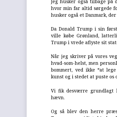
Jeg husker også tilbage på 
hvor min far altid sørgede f
husker også et Danmark, der h
Da Donald Trump i sin førs
ville købe Grønland, latter
Trump i vrede aflyste sit sta
Når jeg skriver på vores veg
hvad-som-helst, men personl
bommert, ved ikke “at lege
kunst og i stedet at puste os o
Vi fik desværre grundlagt
hævn.
Og så blev den herre præs