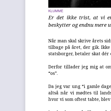
KLUMME
Er det ikke trist, at vi 
beskytter og endnu mere u
Når man skal skrive årets sid
tilbage på året, der gik. Ikk
statsborger, betaler skat dér
Derfor tillader jeg mig at o
“os”.
Da jeg var ung “i gamle dage
altså når vi mødtes til land
hvor vi som oftest tabte, ble