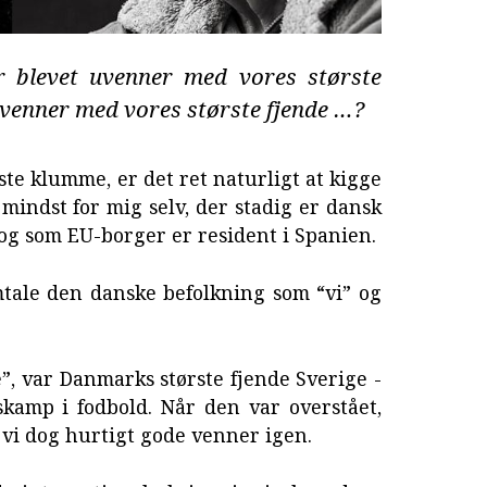
er blevet uvenner med vores største
venner med vores største fjende …?
ste klumme, er det ret naturligt at kigge
e mindst for mig selv, der stadig er dansk
 og som EU-borger er resident i Spanien.
mtale den danske befolkning som “vi” og
”, var Danmarks største fjende Sverige -
skamp i fodbold. Når den var overstået,
v vi dog hurtigt gode venner igen.