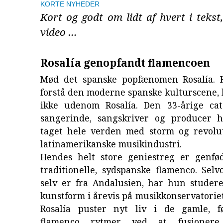
KORTE NYHEDER
Kort og godt om lidt af hvert i tekst,
video …
Rosalía genopfandt flamencoen
Mød det spanske popfænomen Rosalía. 
forstå den moderne spanske kulturscene
ikke udenom Rosalía. Den 33-årige cat
sangerinde, sangskriver og producer 
taget hele verden med storm og revolu
latinamerikanske musikindustri.
Hendes helt store geniestreg er genfø
traditionelle, sydspanske flamenco. Sel
selv er fra Andalusien, har hun studer
kunstform i årevis på musikkonservatoriet
Rosalía puster nyt liv i de gamle, fø
flamenco rytmer ved at fusione