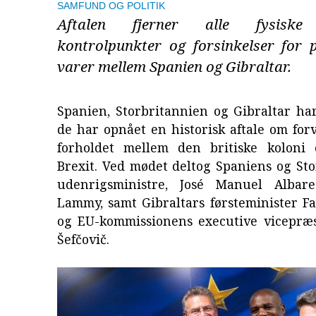
SAMFUND OG POLITIK
Aftalen fjerner alle fysiske 
kontrolpunkter og forsinkelser for 
varer mellem Spanien og Gibraltar.
Spanien, Storbritannien og Gibraltar ha
de har opnået en historisk aftale om for
forholdet mellem den britiske koloni
Brexit. Ved mødet deltog Spaniens og St
udenrigsministre, José Manuel Albar
Lammy, samt Gibraltars førsteminister F
og EU-kommissionens executive vicepræ
Šefčovič.