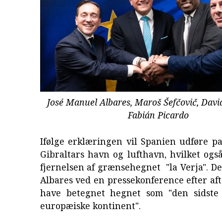
José Manuel Albares, Maroš Šefčovič, Dav
Fabián Picardo
Ifølge erklæringen vil Spanien udføre pa
Gibraltars havn og lufthavn, hvilket ogs
fjernelsen af grænsehegnet "la Verja". D
Albares ved en pressekonference efter afta
have betegnet hegnet som "den sidste
europæiske kontinent".