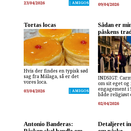
23/04/2026
| AMIGOS
09/04/2026
Tortas locas
Sådan er min
påskens trad
Hvis der findes en typisk sød
sag fra Málaga, så er det
INDSIGT: Carm
vores loca.
om sit eget og
engagement i
03/04/2026
| AMIGOS
både religiøst 
02/04/2026
Antonio Banderas:
Detaljeret i
Påsken skal handle om
om påske-