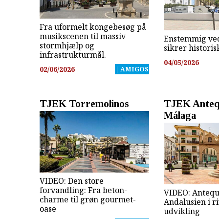
Fra uformelt kongebesøg på
musikscenen til massiv
Enstemmig ve
stormhjælp og
sikrer histori
infrastrukturmål.
04/05/2026
02/06/2026
| AMIGOS
TJEK Torremolinos
TJEK Anteq
Málaga
VIDEO: Den store
forvandling: Fra beton-
VIDEO: Anteque
charme til grøn gourmet-
Andalusien i r
oase
udvikling