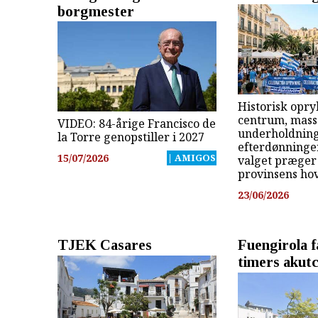
borgmester
Historisk opry
centrum, mass
VIDEO: 84-årige Francisco de
underholdning
la Torre genopstiller i 2027
efterdønninger
15/07/2026
| AMIGOS
valget præger 
provinsens ho
23/06/2026
TJEK Casares
Fuengirola f
timers akut