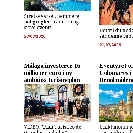
Strejkevarsel, nemmere
boligregler, tradition og
sjove events.
Det vil du find
ser denne rep
23/03/2026
21/03/2026
Málaga investerer 16
Eventyret om
millioner euro i ny
Colomares i 
ambitiøs turismeplan
Benalmáden
VIDEO: ″Plan Turístico de
Unikt monume
Grandes Ciudades″
opdagelsen af 