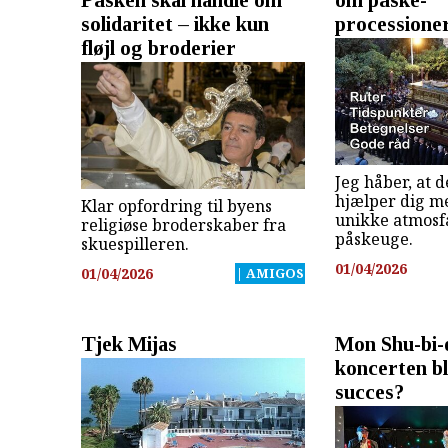
solidaritet – ikke kun
processione
fløjl og broderier
Jeg håber, at 
hjælper dig m
Klar opfordring til byens
unikke atmosf
religiøse broderskaber fra
påskeuge.
skuespilleren.
01/04/2026
01/04/2026
| AMIGOS
Tjek Mijas
Mon Shu-bi-
koncerten bl
succes?