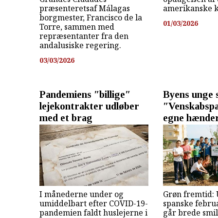
præsenteretsaf Málagas
amerikanske k
borgmester, Francisco de la
01/03/2026
Torre, sammen med
repræsentanter fra den
andalusiske regering.
03/03/2026
Pandemiens ″billige″
Byens unge 
lejekontrakter udløber
″Venskabsp
med et brag
egne hænde
I månederne under og
Grøn fremtid:
umiddelbart efter COVID-19-
spanske februa
pandemien faldt huslejerne i
går brede smil