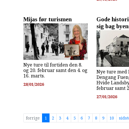
Mijas før turismen
Gode histor
sig bag byen
Nye ture til fortiden den 8.
og 20. februar samt den 4. og
Nye ture med 
16. marts.
Dengang Fueng
Hvide Landsby.
28/01/2026
februar samt 2
27/01/2026
forrige
1
2
3
4
5
6
7
8
9
10
sids