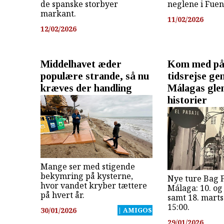
de spanske storbyer
neglene i Fuen
markant.
11/02/2026
12/02/2026
Middelhavet æder
Kom med på 
populære strande, så nu
tidsrejse g
kræves der handling
Málagas gle
historier
Mange ser med stigende
bekymring på kysterne,
Nye ture Bag 
hvor vandet kryber tættere
Málaga: 10. og
på hvert år.
samt 18. mart
15:00.
30/01/2026
| AMIGOS
29/01/2026