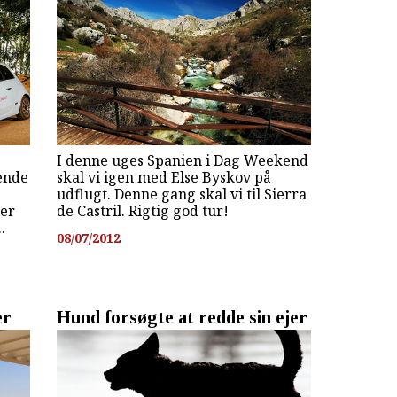
I denne uges Spanien i Dag Weekend
vende
skal vi igen med Else Byskov på
udflugt. Denne gang skal vi til Sierra
 er
de Castril. Rigtig god tur!
.
08/07/2012
er
Hund forsøgte at redde sin ejer