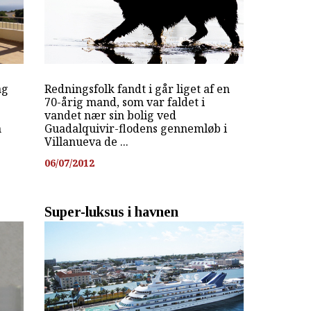
ag
Redningsfolk fandt i går liget af en
70-årig mand, som var faldet i
vandet nær sin bolig ved
n
Guadalquivir-flodens gennemløb i
Villanueva de ...
06/07/2012
b
Super-luksus i havnen