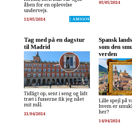
05/05/2024
åben for en oplevelse
undervejs.
12/05/2024
| AMIGOS
Tag med på en dagstur
Spansk land
til Madrid
som den smu
verden
Tidligt op, sent i seng og lidt
træt i fusserne fik jeg nået
Lille spejl på
mit mål.
hvem er smukk
her?
21/04/2024
14/04/2024