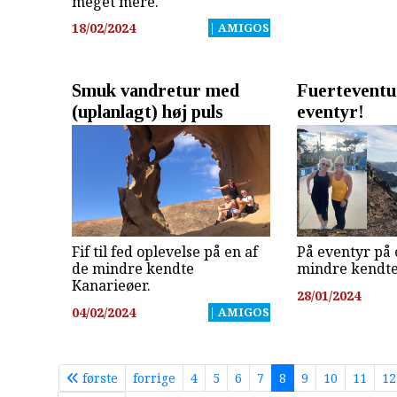
meget mere.
18/02/2024
| AMIGOS
Smuk vandretur med
Fuerteventur
(uplanlagt) høj puls
eventyr!
Fif til fed oplevelse på en af
På eventyr på 
de mindre kendte
mindre kendte
Kanarieøer.
28/01/2024
04/02/2024
| AMIGOS
første
forrige
4
5
6
7
8
9
10
11
12