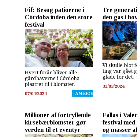
Fif: Besøg patioerne i
Tre generati
Córdoba inden den store
den gas i ho
festival
Vi skulle blot f
ting var gået g
Hvert forår bliver alle
glade for det.
gårdhaverne i Córdoba
plastret til i blomster.
31/03/2024
07/04/2024
| AMIGOS
Millioner af fortryllende
Fallas i Vale
kirsebærblomster gør
festival med
verden til et eventyr
og masser af