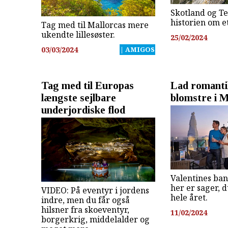
Skotland og Te
historien om et
Tag med til Mallorcas mere
ukendte lillesøster.
25/02/2024
03/03/2024
| AMIGOS
Tag med til Europas
Lad romant
længste sejlbare
blomstre i 
underjordiske flod
Valentines ba
her er sager, 
VIDEO: På eventyr i jordens
hele året.
indre, men du får også
hilsner fra skoeventyr,
11/02/2024
borgerkrig, middelalder og