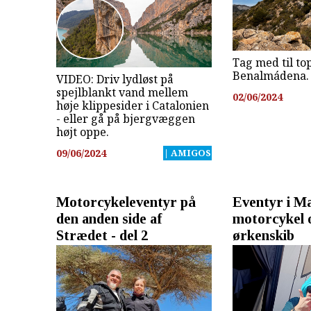
Tag med til to
Benalmádena.
VIDEO: Driv lydløst på
spejlblankt vand mellem
02/06/2024
høje klippesider i Catalonien
- eller gå på bjergvæggen
højt oppe.
09/06/2024
| AMIGOS
Motorcykeleventyr på
Eventyr i M
den anden side af
motorcykel 
Strædet - del 2
ørkenskib