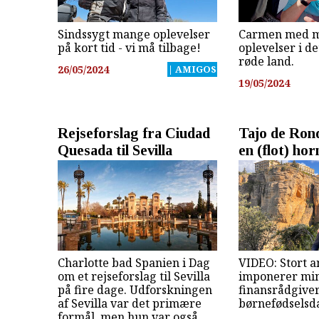
Sindssygt mange oplevelser
Carmen med m
på kort tid - vi må tilbage!
oplevelser i d
røde land.
26/05/2024
| AMIGOS
19/05/2024
Rejseforslag fra Ciudad
Tajo de Ronda
Quesada til Sevilla
en (flot) hor
Charlotte bad Spanien i Dag
VIDEO: Stort an
om et rejseforslag til Sevilla
imponerer mi
på fire dage. Udforskningen
finansrådgive
af Sevilla var det primære
børnefødselsd
formål, men hun var også