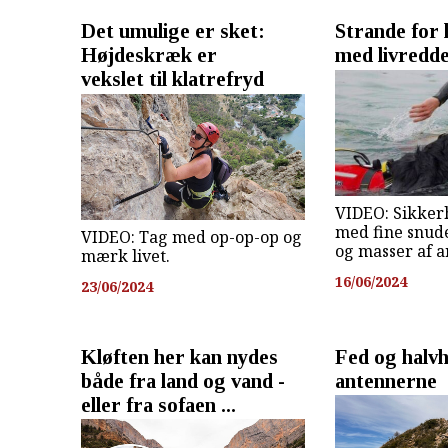
Det umulige er sket:
Strande for
Højdeskræk er
med livredd
vekslet til klatrefryd
VIDEO: Sikkerh
med fine snude
VIDEO: Tag med op-op-op og
og masser af a
mærk livet.
16/06/2024
23/06/2024
Kløften her kan nydes
Fed og halvh
både fra land og vand -
antennerne
eller fra sofaen ...