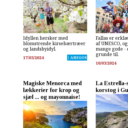
Idyllen hersker med
Fallas er erkl
blomstrende kirsebærtræer
af UNESCO, og 
og landsbyidyl.
mange gode - o
grunde til.
17/03/2024
| AMIGOS
10/03/2024
Magiske Menorca med
La Estrella-s
lækkerier for krop og
korstog i G
sjæl ... og mayonnaise!